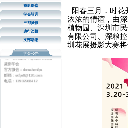
摄影课堂
为了方便学会会员进行创
阳春三月，时花
作、充分利用学会的资源，学
学会培训
浓浓的情谊，由深
会将根据天气情况或学会举办
三都摄影
的各项摄影大赛及全国各项摄
植物园、深圳市民
影大赛征稿有关的活动，不定
边行边摄
有限公司、深粮控
期进行一些采风创作。组织会
支部动态
员到深圳市各地进行拍摄（详
圳花展摄影大赛将于
情请参考各活动安排）。</P>
<P> 官方微博：@深圳市民俗
学会公告
摄影学会
官方微信：shenzhenfps
邮箱：szfps8@126.com
电话：13902968412