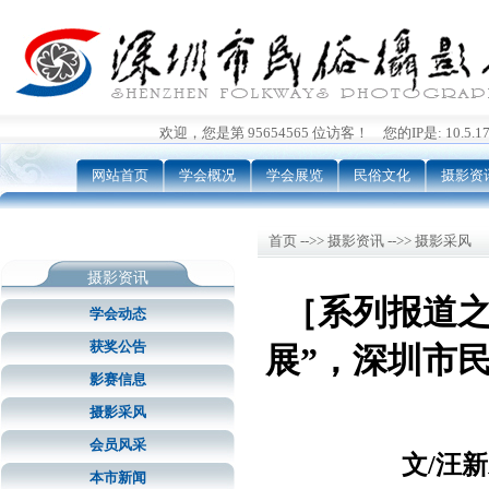
欢迎，您是第 95654565 位访客！ 您的IP是: 10.5.176
网站首页
学会概况
学会展览
民俗文化
摄影资
首页 -->> 摄影资讯 -->> 摄影采风
摄影资讯
［系列报道之
学会动态
获奖公告
展”，深圳市
影赛信息
摄影采风
会员风采
文/汪
本市新闻