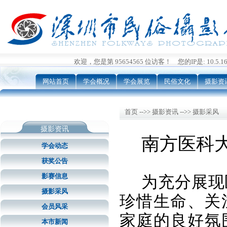
欢迎，您是第 95654565 位访客！ 您的IP是: 10.5.162
网站首页
学会概况
学会展览
民俗文化
摄影资
首页 -->> 摄影资讯 -->> 摄影采风
摄影资讯
南方医科
学会动态
获奖公告
影赛信息
为充分
展现
摄影采风
珍惜生命、关
会员风采
家庭的良好氛
本市新闻