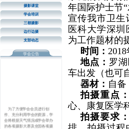
年国际护士节
摄影课堂
学会培训
宣传我市卫生
三都摄影
医科大学深圳
边行边摄
为工作题材的
支部动态
时间：
201
学会公告
地点：
罗湖
车出发（也可
器材：
自备
拍摄重点
心、康复医学
为了方便学会会员进行创
拍摄要求
作、充分利用学会的资源，学
会将根据天气情况或学会举办
排。拍摄过程
的各项摄影大赛及全国各项摄