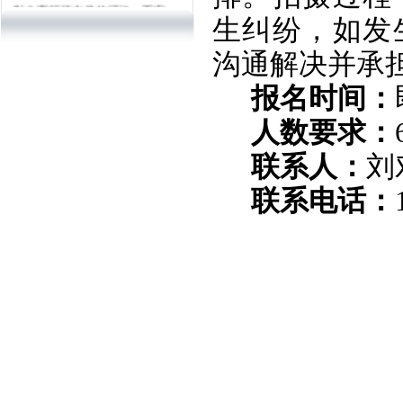
影大赛征稿有关的活动，不定
生纠纷，如发
期进行一些采风创作。组织会
员到深圳市各地进行拍摄（详
沟通解决并承
情请参考各活动安排）。</P>
<P> 官方微博：@深圳市民俗
报名时间：
摄影学会
官方微信：shenzhenfps
人数要求：
邮箱：szfps8@126.com
电话：13902968412
联系人：
刘
联系电话：