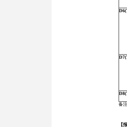
D6
D7
D8
备
【