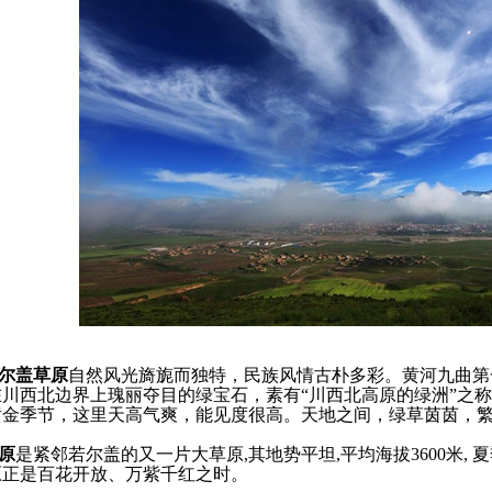
尔盖草原
自然风光旖旎而独特，民族风情古朴多彩。黄河九曲第
在川西北边界上瑰丽夺目的绿宝石，素有“川西北高原的绿洲”之
黄金季节，这里天高气爽，能见度很高。天地之间，绿草茵茵，
原
是紧邻若尔盖的又一片大草原,其地势平坦,平均海拔3600米,
原正是百花开放、万紫千红之时。