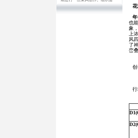
员到深圳市各地进行拍摄（详
花
情请参考各活动安排）。</P>
<P> 官方微博：@深圳市民俗
年
摄影学会
也
官方微信：shenzhenfps
象
邮箱：szfps8@126.com
上
电话：13902968412
风
了
峦
创作
行
D1
D2