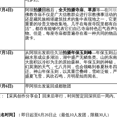
(7月4日)
阿坝
拍摄日出
后，
全天拍摄寺庙、草原
等---在
阿坝
佛教寺庙不仅是广大信教群众进行宗教佛事活动的
还是藏民族精堪建筑技术的集中表现地之一，它更
重要的珍贵文物收集地。几乎在每座寺院里都有自
活”，都存有能够代表它们自己寺庙特色忍气吞声
物。但是，每座寺庙都普遍存在着一种共同的物品
唐卡。
(7月5日)
从阿坝出发前往久治
拍摄年保玉则峰
---年保玉则
融水形成众多湖泊，湖中盛产无鳞鱼类。山的东南
大面积以冷杉为主的原始森林。年保玉则的神秘，
幻莫测的天气，七八月间，也会领略到春夏秋冬四
迁。神山年保玉则，以其重峦叠嶂，雪岭泛银，严
盛夏飞雪，风吹石鸣，月明星灿而闻名
(7月6日)
早阿坝出发返回成都散团
注：【采风创作分享会】回来后举行，时间暂定回深圳后一周内
报名时间】：
即日起至6月26日止（最低10人发团，限额30人）