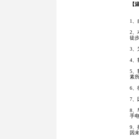
【
1
、
2
、
徒
3
、
4
、
5
、
素
6
、
7
、
8
、
手
9
、
因