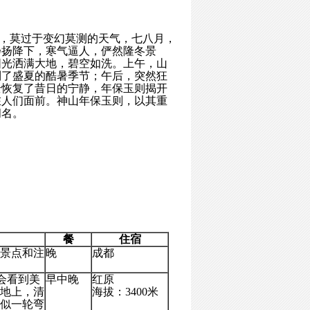
秘，莫过于变幻莫测的天气，七八月，
扬扬降下，寒气逼人，俨然隆冬景
阳光洒满大地，碧空如洗。上午，山
到了盛夏的酷暑季节；午后，突然狂
全恢复了昔日的宁静，年保玉则揭开
在人们面前。神山年保玉则，以其重
闻名。
餐
住宿
景点和注
晚
成都
们会看到美
早中晚
红原
地上，清
海拔：3400米
似一轮弯