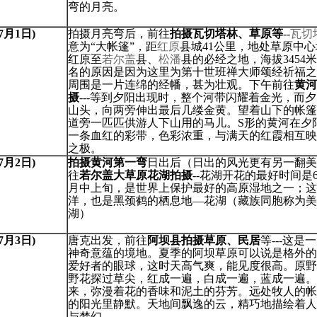
弯的月亮。
(7月1日)
拍摄月亮弯后，前往
拍摄瓦切塔林、草原等
--
瓦切
意为“大帐篷”，距
红原
县城41公里，地处草原中
红原至
若尔盖
县、
松潘
县的必经之地，海拔3454
名的原因是因为这里为第十世班禅大师颂经祈福之
周围是一片连绵的经幡，甚为壮观。下午前往
黄河
摄
---等到夕阳出现时，整个河带闪耀着金光，而
山头，向两旁伸出最后几缕金黄。望着山下的帐篷
道旁一匹匹供游人下山用的马儿。S形的黄河在夕
一条血红的彩带，色彩浓重，与满天的红霞相互映
之极。
(7月2日)
拍摄黄河第一弯
日出后（日出的风光更有另一翻美
往
若尔盖大草原花湖拍摄
--花湖开花的最好时间是
月中上旬，是世界上保护最好的高原湿地之一；这
洋，也是黑颈鹤的栖息地—花湖（藏族同胞称为美
湖）
(7月3日)
唐克出发，前往
阿坝县拍摄草原、民居
等---这是
神奇意蕴的境地。夏季的阿坝草原可以说是格外的
爱好者的眼球，这时天高气爽，能见度很高。原野
野花探过草尖，红成一遍，白成一遍，蓝成一遍。
来，弥漫着花的香味和泥土的芬芳。远处牧人的帐
的阳光里静默。天地间飘逸的云，精巧地描绘着人
与梦幻。