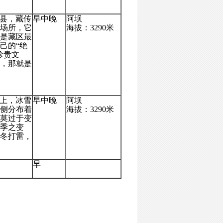
县，藏传
早中晚
阿坝
场所，它
海拔：3290米
是藏区最
己的“绝
珍贵文
，那就是
山上，冰雪
早中晚
阿坝
侧分布着
海拔：3290米
莫过于变
季之变
冬打雷，
。
早
。