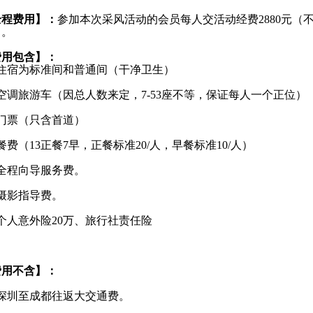
全程费用】：
参加本次采风活动的会员每人交活动经费2880元（
）。
费用包含】：
、住宿为标准间和普通间（干净卫生）
空调旅游车（因总人数来定，7-53座不等，保证每人一个正位）
、门票（只含首道）
餐费（13正餐7早，正餐标准20/人，早餐标准10/人）
、全程向导服务费。
摄影指导费。
个人意外险20万、旅行社责任险
费用不含】：
深圳至
成都往返大交通费。