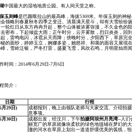
湖
中国最大的湿地地质公园。有人间天堂之称。
保玉则峰
是巴颜喀拉山的最高峰，海拔5369米。年保玉则的神
能会领略到春夏秋冬四季之变迁。清晨满天星斗，却有大雪纷纷
，一轮红日从东方冉冉升起，整个山体被浓雾弥漫，不久金色的
浓去密布，下起倾盆大雨；正午时分，云开雾散，烈日炎炎，回
四起，雷鸣电闪，冰雹从天而降；傍晚时分，夕阳西下，草原完
神秘的面纱，婷婷玉立，婀娜多姿，她慈祥、和蔼的面容又展现
叠嶂，雪岭泛银，严冬打雷，盛夏飞雪，风吹石鸣，月明星灿而
时间：2014年6月29日-7月6日
程简介：
日期
行程
(6月29日)
成都报到，晚上由领队老师与大家交流、介绍拍摄
意事项。
(6月30日)
成都出发，经汶川，下午
拍摄阿坝州月亮湾
--人
丽宽广的草原就像块柔软的绿色地毯铺在梦幻的大
澈的河水在草原上划出一道道舒缓优美的弧线，恰