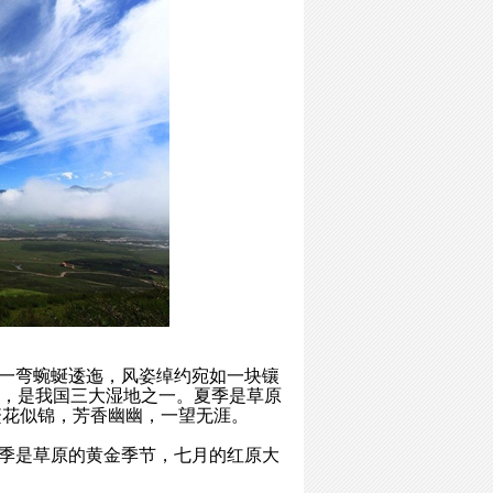
一弯蜿蜒逶迤，风姿绰约宛如一块镶
称，是我国三大湿地之一。夏季是草原
繁花似锦，芳香幽幽，一望无涯。
 夏季是草原的黄金季节，七月的红原大