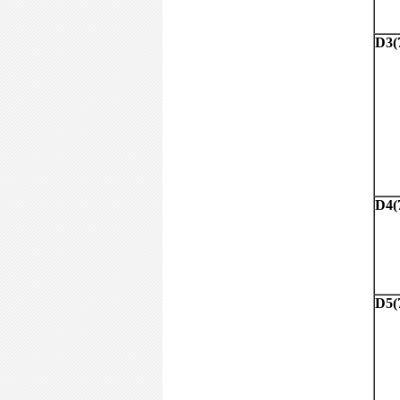
D3
D4
D5