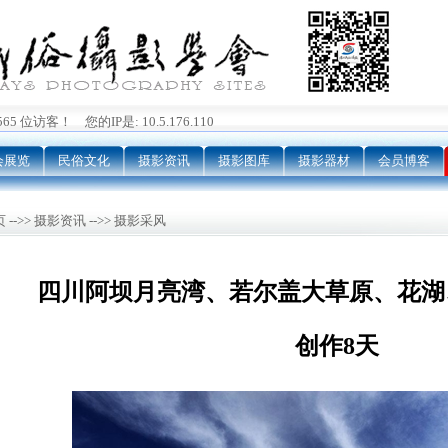
5 位访客！ 您的IP是: 10.5.176.110
会展览
民俗文化
摄影资讯
摄影图库
摄影器材
会员博客
 -->> 摄影资讯 -->> 摄影采风
四川阿坝月亮湾、若尔盖大草原、花湖
创作8天