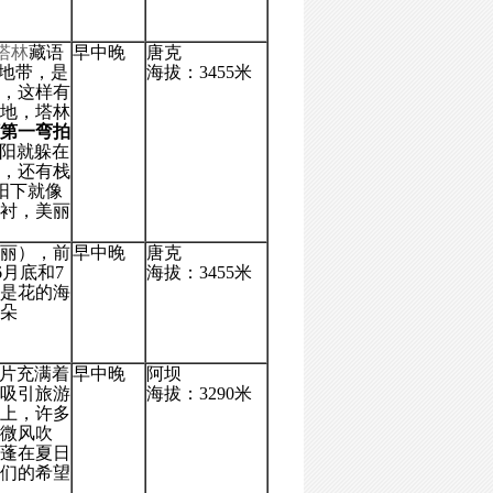
塔林
藏语
早中晚
唐克
心地带，是
海拔：3455米
米，这样有
地，塔林
第一弯拍
夕阳就躲在
，还有栈
阳下就像
衬，美丽
丽），前
早中晚
唐克
6月底和7
海拔：3455米
是花的海
朵
一片充满着
早中晚
阿坝
吸引旅游
海拔：3290米
上，许多
微风吹
蓬在夏日
们的希望