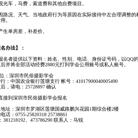
观光车，马费，索道费和其他自费项目。
因路况、天气、当地政府行为等原因在实际接待中左合理调整的
费用。
产生单房差，补差价。
报名办法】：
、报名者提供以下资料：姓名、性别、电话、身份证号码，以QQ
后并将全部活动经费2880元打到学会公用账号或私人账号。
位：深圳市民俗摄影学会
行：中国农业银行莲塘支行 帐号：41017900040005490
后，请电：25728897 确认
、直接到深圳市民俗摄影学会报名
名地址：深圳市罗湖区莲塘国威路鹏兴花园1期综合楼2楼
话：0755-25820318 25738861
：381218192、473786290 联系人：马锐