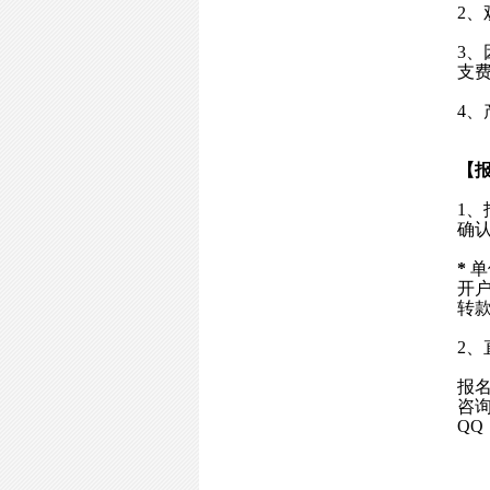
2
、
3
、
支
4
、
【
1
确认
*
单
开户
转款
2
报
咨询电
QQ