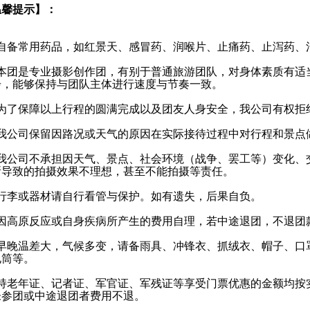
温馨提示】：
自备常用药品，如红景天、感冒药、润喉片、止痛药、止泻药、
本团是专业摄影创作团，有别于普通旅游团队，对身体素质有适
步，能够保持与团队主体进行速度与节奏一致。
为了保障以上行程的圆满完成以及团友人身安全，我公司有权拒
我公司保留因路况或天气的原因在实际接待过程中对行程和景点
我公司不承担因天气、景点、社会环境（战争、罢工等）变化、
所导致的拍摄效果不理想，甚至不能拍摄等责任。
行李或器材请自行看管与保护。如有遗失，后果自负。
因高原反应或自身疾病所产生的费用自理，若中途退团，不退团
早晚温差大，气候多变，请备雨具、冲锋衣、抓绒衣、帽子、口
电筒等。
持老年证、记者证、军官证、军残证等享受门票优惠的金额均按
未参团或中途退团者费用不退。