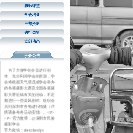
摄影课堂
学会培训
三都摄影
边行边摄
支部动态
学会公告
为了方便学会会员进行创
作、充分利用学会的资源，学
会将根据天气情况或学会举办
的各项摄影大赛及全国各项摄
影大赛征稿有关的活动，不定
期进行一些采风创作。组织会
员到深圳市各地进行拍摄（详
情请参考各活动安排）。</P>
<P> 官方微博：@深圳市民俗
摄影学会
官方微信：shenzhenfps
邮箱：szfps8@126.com