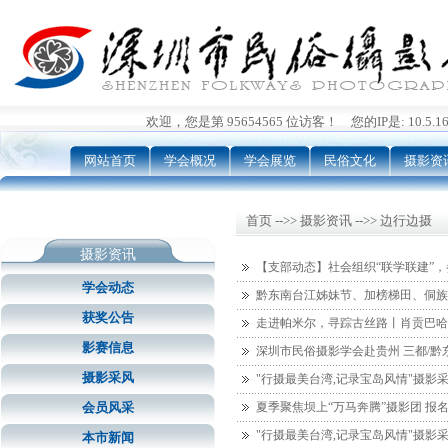
欢迎，您是第 95654565 位访客！ 您的IP是: 10.5.162
网站首页
学会概况
学会展览
民俗文化
摄影资
首页 -->> 摄影资讯 -->> 边行边摄
摄影资讯
【支部动态】社会组织“联学联建”，
学会动态
黔东南台江姊妹节、加榜梯田、侗族
获奖公告
走进帕米尔，寻踪古丝路丨肖贡巴哈
影赛信息
深圳市民俗摄影学会赴贵州 三都/
摄影采风
"行摄最美台湾,记录宝岛风情"摄影
会员风采
夏季聚焦坝上“万马奔腾”摄影团 报
"行摄最美台湾,记录宝岛风情"摄影
本市新闻