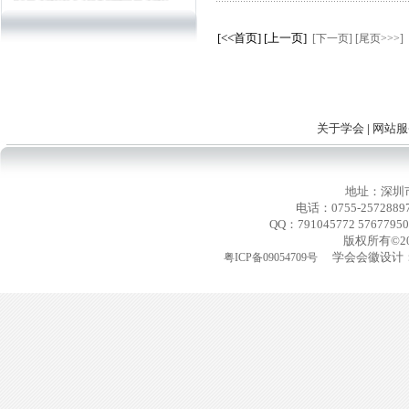
影大赛征稿有关的活动，不定
期进行一些采风创作。组织会
[<<首页] [上一页]
[下一页]
[尾页>>>]
员到深圳市各地进行拍摄（详
情请参考各活动安排）。</P>
<P> 官方微博：@深圳市民俗
摄影学会
官方微信：shenzhenfps
关于学会
|
网站服
邮箱：szfps8@126.com
电话：13902968412
地址：深圳
电话：0755-2572889
QQ：791045772 576779
版权所有©2
学会会徽设计：
粤ICP备09054709号