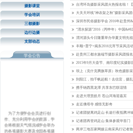
台湾环岛摄影采风团火热报名啦！【
摄影课堂
大关天环线“神农架之秋”摄影采风
学会培训
深圳市民俗摄影学会 2016年赴贵州&
三都摄影
“渭水探源”2016（丙申年）中国&
边行边摄
渭河源头今日隆重举办华夏文明先祖
支部动态
丰顺+普宁+揭东2016元宵节采风活
赴贵州三都水族端节摄影采风团报名
学会公告
2015年9月大壶节、南印度纪实摄影
坝上（克什克腾旗草原）秋色摄影采
到阳江，拍千帆起航！去信宜，摄乱
携手纳西黑龙潭 共享东巴联谊情
走进大理赏皓月 苍山洱海迎嘉宾
走近佛塔寺 感悟无影奇
为了方便学会会员进行创
记者团驶离鸡足山 长途行夜抵腾冲
作、充分利用学会的资源，学
记者团再登鸡足山 集体参观华首门
会将根据天气情况或学会举办
两岸三地百家网媒云南采风行记者致
的各项摄影大赛及全国各项摄